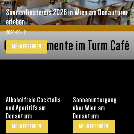
Sonnenfinsternis 2026 in Wien am Donauturm
erleben
2026-08-12
Genussmomente im Turm Café
MEHR ERFAHREN
Alkoholfreie Cocktails
Sonnenuntergang
und Aperitifs am
über Wien am
Donauturm
Donauturm
MEHR ERFAHREN
MEHR ERFAHREN