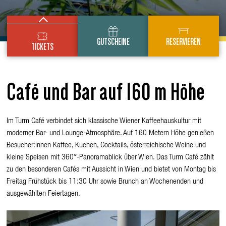
Einzeltickets
GUTSCHEINE
RESERVIEREN
TICKETS
Jahrestickets
Gruppentickets
Café und Bar auf 160 m Höhe
Schule & Kita
Im Turm Café verbindet sich klassische Wiener Kaffeehauskultur mit
moderner Bar- und Lounge-Atmosphäre. Auf 160 Metern Höhe genießen
Besucher:innen Kaffee, Kuchen, Cocktails, österreichische Weine und
kleine Speisen mit 360°-Panoramablick über Wien. Das Turm Café zählt
zu den besonderen Cafés mit Aussicht in Wien und bietet von Montag bis
Freitag Frühstück bis 11:30 Uhr sowie Brunch an Wochenenden und
ausgewählten Feiertagen.