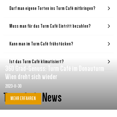
Darf man eigene Torten ins Turm Café mitbringen?
Muss man für das Turm Café Eintritt bezahlen?
Kann man im Turm Café frühstücken?
Ist das Turm Café klimatisiert?
360 Grad-Genuss: Turm Café im Donauturm
Wien dreht sich wieder
2023-11-30
Turm Cafè News
MEHR ERFAHREN