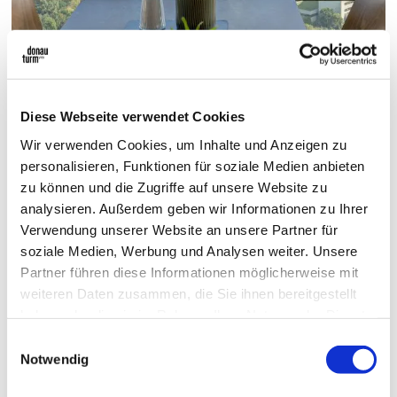
Diese Webseite verwendet Cookies
Turm Café auf einen Blick
Wir verwenden Cookies, um Inhalte und Anzeigen zu
personalisieren, Funktionen für soziale Medien anbieten
zu können und die Zugriffe auf unsere Website zu
Café und Bar auf 160 Metern Höhe
analysieren. Außerdem geben wir Informationen zu Ihrer
Verwendung unserer Website an unsere Partner für
360°-Panoramablick über Wien
soziale Medien, Werbung und Analysen weiter. Unsere
Wiener Kaffeehausklassiker und Cocktails
Partner führen diese Informationen möglicherweise mit
Brunch an Wochenenden und Feiertagen
weiteren Daten zusammen, die Sie ihnen bereitgestellt
haben oder die sie im Rahmen Ihrer Nutzung der Dienste
Kleine Speisen, Kuchen und Aperitifs
gesammelt haben.
Einwilligungsauswahl
Besuch im höchstgelegenen Café Wiens
Notwendig