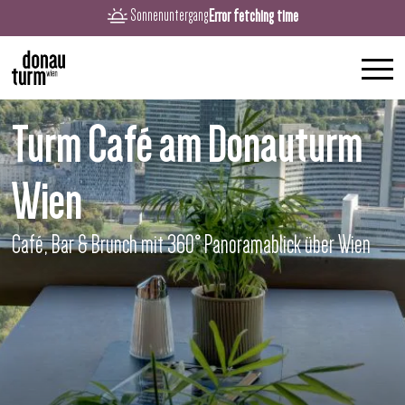
Error fetching time
Sonnenuntergang
Turm Café am Donauturm
Wien
Café, Bar & Brunch mit 360° Panoramablick über Wien