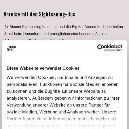
Anreise mit den Sightseeing-Bus
Die Vienna Sightseeing Blue Line und die Big Bus Vienna Red Line halten
direkt beim Donauturm und ermöglichen eine bequeme Anreise im
Rahmen einer Stadtrundfahrt durch Wien.
Diese Webseite verwendet Cookies
Wir verwenden Cookies, um Inhalte und Anzeigen zu
personalisieren, Funktionen für soziale Medien anbieten
zu können und die Zugriffe auf unsere Website zu
Anreise mit dem Auto und Parken
analysieren. Außerdem geben wir Informationen zu Ihrer
Verwendung unserer Website an unsere Partner für
Direkt beim Donauturm steht eine begrenzte Anzahl kostenpflichtiger
soziale Medien, Werbung und Analysen weiter. Unsere
Parkplätze zur Verfügung.
Partner führen diese Informationen möglicherweise mit
Bei Konsumation im Turm Restaurant oder Turm Café ab € 30,– erhalten
weiteren Daten zusammen, die Sie ihnen bereitgestellt