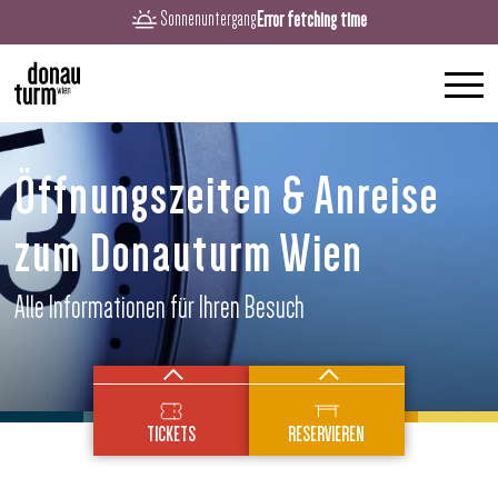
Error fetching time
Sonnenuntergang
Öffnungszeiten & Anreise
zum Donauturm Wien
Alle Informationen für Ihren Besuch
turm
Einzeltickets
Restaurant
TICKETS
RESERVIEREN
Jahrestickets
brunch
Café
Rutschtickets