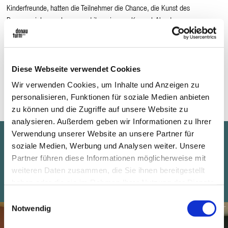
Kinderfreunde, hatten die Teilnehmer die Chance, die Kunst des
Puppenspiels zu erlernen und ihre eigenen Kasperl-Abenteuer zu
inszenieren.
Der Workshop fand am 16. Juni von 18.00 bis 21.00 Uhr im
Donaubräu statt.
Es waren keinerlei Vorkenntnisse erforderlich, nur die
Diese Webseite verwendet Cookies
Begeisterung für das Kasperltheater zählte. Die Teilnehmer waren
Wir verwenden Cookies, um Inhalte und Anzeigen zu
begeistert von der Möglichkeit, direkt von einem Profi zu lernen und
personalisieren, Funktionen für soziale Medien anbieten
selbst in die Welt des Kasperls einzutauchen.
zu können und die Zugriffe auf unsere Website zu
analysieren. Außerdem geben wir Informationen zu Ihrer
Verwendung unserer Website an unsere Partner für
soziale Medien, Werbung und Analysen weiter. Unsere
Kasperlworkshop im
Partner führen diese Informationen möglicherweise mit
weiteren Daten zusammen, die Sie ihnen bereitgestellt
Donaubräu
haben oder die sie im Rahmen Ihrer Nutzung der Dienste
gesammelt haben.
Einwilligungsauswahl
Notwendig