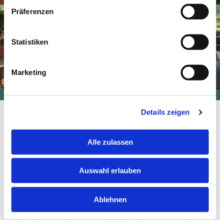
Präferenzen
Statistiken
Marketing
Details zeigen
Das Kasperltheater ist nicht nur eine Form der Unterhaltung, sondern
auch ein kulturelles Erbe. Es hat seine Wurzeln in der europäischen
Alle zulassen
Puppentradition und ist zu einem unverwechselbaren Teil der
österreichischen und deutschen Kultur geworden. Das Kasperltheater hat
Auswahl erlauben
sich im Laufe der Jahrhunderte angepasst und begeistert auch heute
noch mit seiner zeitlosen Magie.
Ablehnen
Die Vorführungen im Donaubräu waren ein Beweis dafür, wie das
Kasperltheater Generationen von Zuschauern fasziniert. Die einfachen,