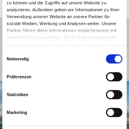
zu können und die Zugriffe auf unsere Website zu
analysieren. Außerdem geben wir Informationen zu Ihrer
Verwendung unserer Website an unsere Partner für
soziale Medien, Werbung und Analysen weiter. Unsere
Newsletter abonnieren
Partner führen diese Informationen möglicherweise mit
weiteren Daten zusammen, die Sie ihnen bereitgestellt
haben oder die sie im Rahmen Ihrer Nutzung der Dienste
Bleiben wir in Kontakt: Melden Sie sich für den Donauturm Newsletter an
gesammelt haben.
Einwilligungsauswahl
und erhalten Sie Neuigkeiten, Angebote und Highlights direkt per E-Mail.
Notwendig
JETZT ANMELDEN
Präferenzen
Statistiken
Marketing