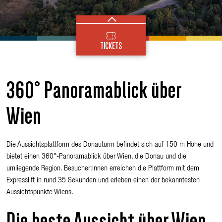
Einzeltickets
TICKETS
Jahrestickets
Rutschtickets
360° Panoramablick über
Gruppentickets
Wien
Schule & Kita
Die Aussichtsplattform des
Donauturm
befindet sich auf 150 m Höhe und
bietet einen 360°-Panoramablick über Wien, die Donau und die
umliegende Region. Besucher:innen erreichen die Plattform mit dem
Expresslift in rund 35 Sekunden und erleben einen der bekanntesten
Aussichtspunkte Wiens.
Die beste Aussicht über Wien