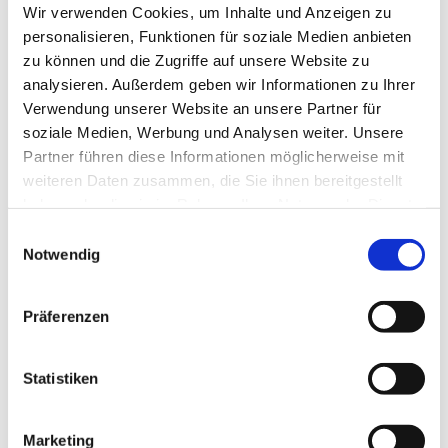
Wir verwenden Cookies, um Inhalte und Anzeigen zu
personalisieren, Funktionen für soziale Medien anbieten
Auch bei Wind, Regen oder kühleren Temperaturen bleibt der Ausblick
zu können und die Zugriffe auf unsere Website zu
erlebbar: Die verglaste Innenterrasse ist ganzjährig geöffnet und bietet
analysieren. Außerdem geben wir Informationen zu Ihrer
wettergeschützte Aussicht über Wien. Wer die Fernsicht noch länger
Verwendung unserer Website an unsere Partner für
genießen möchte, kann den Besuch mit dem Turm Café oder dem Turm
soziale Medien, Werbung und Analysen weiter. Unsere
Restaurant verbinden.
Partner führen diese Informationen möglicherweise mit
weiteren Daten zusammen, die Sie ihnen bereitgestellt
haben oder die sie im Rahmen Ihrer Nutzung der Dienste
gesammelt haben.
Einwilligungsauswahl
Notwendig
Präferenzen
Statistiken
Marketing