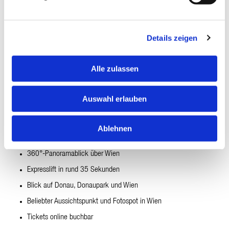
Details zeigen
Alle zulassen
Auswahl erlauben
Aussichtsplattform auf einen Blick
Ablehnen
Aussichtsterrasse auf 150 m Höhe
360°-Panoramablick über Wien
Expresslift in rund 35 Sekunden
Blick auf Donau, Donaupark und Wien
Beliebter Aussichtspunkt und Fotospot in Wien
Tickets online buchbar