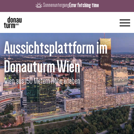
Error fetching time
Sonnenuntergang
Aussichtsplattform im
Donauturm Wien
Wien aus 150 Metern Höhe erleben