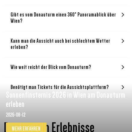
Gibt es vom Donauturm einen 360° Panoramablick über
Wien?
Kann man die Aussicht auch bei schlechtem Wetter
erleben?
Wie weit reicht der Blick vom Donauturm?
Benötigt man Tickets für die Aussichtsplattform?
Sonnenfinsternis 2026 in Wien am Donauturm
erleben
2026-08-12
Donauturm Erlebnisse
MEHR ERFAHREN