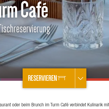
urm Café
Tischreservierung
RESERVIEREN
turm
Restaurant
urant oder beim Brunch im Turm Café verbindet Kulinarik mit