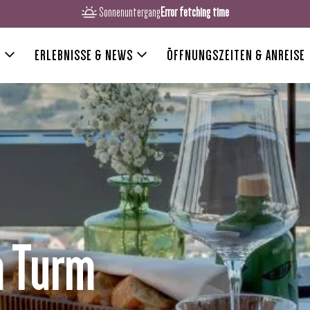
Sonnenuntergang
Error fetching time
R
ERLEBNISSE & NEWS
ÖFFNUNGSZEITEN & ANREISE
m Turm