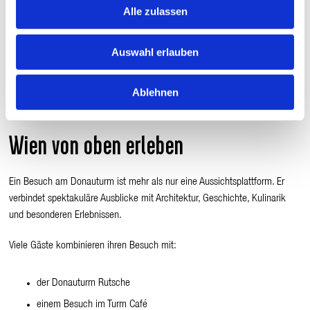
Wien einen besonderen Charakter.
Alle zulassen
Winter
Auswahl erlauben
An klaren Wintertagen bietet sich eine besonders gute Fernsicht. Schnee
Ablehnen
auf den Dächern und in den umliegenden Hügeln verleiht der Stadt eine
einzigartige Atmosphäre.
Wien von oben erleben
Ein Besuch am Donauturm ist mehr als nur eine Aussichtsplattform. Er
verbindet spektakuläre Ausblicke mit Architektur, Geschichte, Kulinarik
und besonderen Erlebnissen.
Viele Gäste kombinieren ihren Besuch mit:
der Donauturm Rutsche
einem Besuch im Turm Café