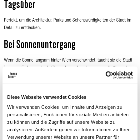
Tagsüber
Perfekt, um die Architektur, Parks und Sehenswürdigkeiten der Stadt im
Detail zu entdecken.
Bei Sonnenuntergang
Wenn die Sonne langsam hinter Wien verschwindet, taucht sie die Stadt
in warme Farben und schafft eine besonders stimmungsvolle Atmosphäre.
Am Abend
Diese Webseite verwendet Cookies
Tausende Lichter verwandeln Wien in ein beeindruckendes Panorama.
Wir verwenden Cookies, um Inhalte und Anzeigen zu
Sehenswürdigkeiten, Straßen und Brücken erstrahlen in der Dunkelheit
personalisieren, Funktionen für soziale Medien anbieten
und machen den Donauturm zu einem besonderen Ort für einen Besuch
zu können und die Zugriffe auf unsere Website zu
bei Nacht.
analysieren. Außerdem geben wir Informationen zu Ihrer
Die Aussicht im Wandel der
Verwendung unserer Website an unsere Partner für