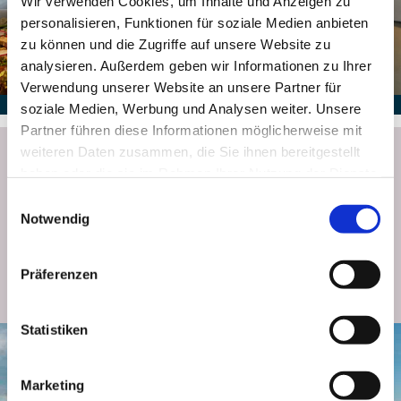
Wir verwenden Cookies, um Inhalte und Anzeigen zu
personalisieren, Funktionen für soziale Medien anbieten
zu können und die Zugriffe auf unsere Website zu
analysieren. Außerdem geben wir Informationen zu Ihrer
Verwendung unserer Website an unsere Partner für
soziale Medien, Werbung und Analysen weiter. Unsere
Partner führen diese Informationen möglicherweise mit
Newsletter abonnieren
weiteren Daten zusammen, die Sie ihnen bereitgestellt
haben oder die sie im Rahmen Ihrer Nutzung der Dienste
gesammelt haben.
Einwilligungsauswahl
Notwendig
Bleiben wir in Kontakt: Melden Sie sich für den Donauturm Newsletter an
und erhalten Sie Neuigkeiten, Angebote und Highlights direkt per E-Mail.
Präferenzen
JETZT ANMELDEN
Statistiken
Marketing