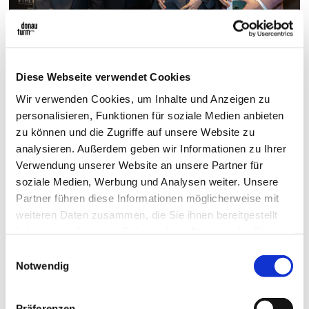
© leadersnet.at / C. Mikes
Diese Webseite verwendet Cookies
Hermann Krammer
, der General Manager des Donauturms, spielte als
Wir verwenden Cookies, um Inhalte und Anzeigen zu
Gastgeber eine zentrale Rolle: Die Teilnehmer hatten die einmalige
personalisieren, Funktionen für soziale Medien anbieten
Gelegenheit, die höchste Rutsche Europas zu testen, was die innovative
zu können und die Zugriffe auf unsere Website zu
und zukunftsorientierte Ausrichtung des Events unterstrich.
analysieren. Außerdem geben wir Informationen zu Ihrer
Verwendung unserer Website an unsere Partner für
Friedrich Csörgits
, der Gründer der Eventserie, und
Christian Zsovinecz,
soziale Medien, Werbung und Analysen weiter. Unsere
Geschäftsführer von LEADERSNET, hoben hervor, wie #TheREAL100 die
Partner führen diese Informationen möglicherweise mit
Immobilienbranche nicht nur informiert und inspiriert, sondern auch
weiteren Daten zusammen, die Sie ihnen bereitgestellt
effektiv vernetzt. Die Teilnehmerliste umfasste zahlreiche namhafte
haben oder die sie im Rahmen Ihrer Nutzung der Dienste
Vertreter aus verschiedenen Segmenten der Immobilienwirtschaft, die die
gesammelt haben.
Gelegenheit nutzten, sich über aktuelle Trends und Entwicklungen
Einwilligungsauswahl
Notwendig
auszutauschen.
Abschließend bestätigte das Event einmal mehr seinen Status als ein
Präferenzen