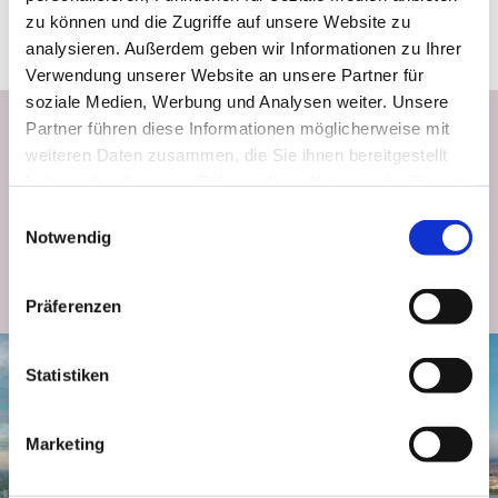
zu können und die Zugriffe auf unsere Website zu
analysieren. Außerdem geben wir Informationen zu Ihrer
Verwendung unserer Website an unsere Partner für
soziale Medien, Werbung und Analysen weiter. Unsere
Newsletter abonnieren
Partner führen diese Informationen möglicherweise mit
weiteren Daten zusammen, die Sie ihnen bereitgestellt
haben oder die sie im Rahmen Ihrer Nutzung der Dienste
Bleiben wir in Kontakt: Melden Sie sich für den Donauturm Newsletter an
gesammelt haben.
Einwilligungsauswahl
und erhalten Sie Neuigkeiten, Angebote und Highlights direkt per E-Mail.
Notwendig
JETZT ANMELDEN
Präferenzen
Statistiken
Marketing