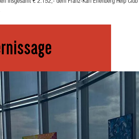
den insgesamt € 2.152,- dem Franz-Karl Effenberg Help Club
.
ernissage