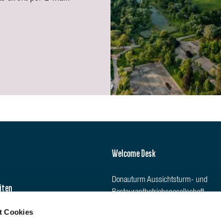
Welcome Desk
Donauturm Aussichtsturm- und
iten
Restaurantbetriebsgesellschaft
m.b.H
t Cookies
Donauturmplatz 1, 1220 Wien,