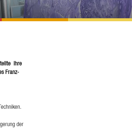
tellte ihre
es Franz-
Techniken.
igerung der