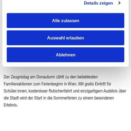
Details zeigen
Turm Café:
ab 09:30 Uhr, keine Tischreservierung möglich, Plätze
werden vor Ort vergeben
Turm Restaurant:
ab 11:30 Uhr, Tischreservierung empfohlen
Alle zulassen
Donauturm Garten / Eis-Greissler:
je nach aktuellen
Öffnungszeiten und Wetterlage
Auswahl erlauben
Ablehnen
Ferienstart in Wien feiern
Der Zeugnistag am Donauturm zählt zu den beliebtesten
Familienaktionen zum Ferienbeginn in Wien. Mit gratis Eintritt für
Schüler:innen, kostenloser Rutschenfahrt und einzigartigem Ausblick über
die Stadt wird der Start in die Sommerferien zu einem besonderen
Erlebnis.