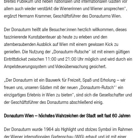
breites Publikum und neben nationalen und internationalen Gästen vor
allem auch wieder verstärkt die Wienerinnen und Wiener ansprechen“,
ergänzt Hermann Krammer, Geschäftsführer des Donauturms Wien.
Der Donauturm heißt alle Besucher:innen herzlich willkommen, dieses
faszinierende Kunstabenteuer ab heute zu erleben und den
atemberaubenden Ausblick auf Wien mit einem gewissen Kick zu
genießen. Die Nutzung der „Donauturm-Rutsche“ ist mit einem gültigen
Eintrittsticket zwischen 11:00 und 21:00 Uhr möglich und wird durch ein
Ampelsteuerungssystem und Videoüberwachung gesichert.
„Der Donauturm ist ein Bauwerk für Freizeit, Spaß und Erholung – wir
freuen uns, unseren Gästen mit der neuen „Donauturm-Rutsch“‘ ein
einzigartiges Erlebnis in Wien zu bieten“, sind sich die Gesellschafter und
der Geschäftsführer des Donauturms abschließend einig.
Donauturm Wien – höchstes Wahrzeichen der Stadt seit fast 60 Jahren
Der Donauturm wurde 1964 als Highlight und stolzes Symbol im Rahmen
der Wiener internationalen Gartenschau (WIG) erbaut und ist mit einer