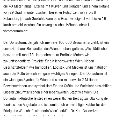
Aussichtsebene in 150 Metern Höhe. Abenteuerlustige können ab heute
die 40 Meter lange Rutsche mit Kurven und Geraden und einem Gefälle
von 29 Grad hinunterrutschen. Bei einer Rutschzeit von 7 bis 9
Sekunden, je nach Gewicht, kann eine Geschwindigkeit von bis zu 18
km/h erreicht werden. Ein unvergessliches Höhenerlebnis ist
vorprogrammiert.
Der Donauturm, der jährlich mehrere 100.000 Besucher anzieht, ist ein
unverzichtbarer Bestandteil des Wiener Lebensgefühls. „Als städtischer
Konzern mit rund 75 Unternehmen im Portfolio fördern wir
zukunftsorientierte Projekte für ein lebenswertes Wien. Neben
Geschäftsfeldern wie Immobilien, Logistik und Medien ist uns natürlich
auch der Kulturbereich ein ganz wichtiges Anliegen. Der Donauturm ist
ein wichtiges Symbol für Wien und seine mittlerweile 2 Millionen
Bewohner:innen und symbolisiert für uns Größe und Weitsicht hinsichtlich
unserer Zukunftsvisionen einer lebenswerten Stadt wie Wien. Die
Donauturm-Rutsche leistet einen wesentlichen Beitrag zur Stärkung der
touristischen Angebote und ist somit auch ein wichtiger Faktor für den
Erfolg des Wirtschaftsstandorts Wien“, erklärt Dr. Kurt Gollowitzer,