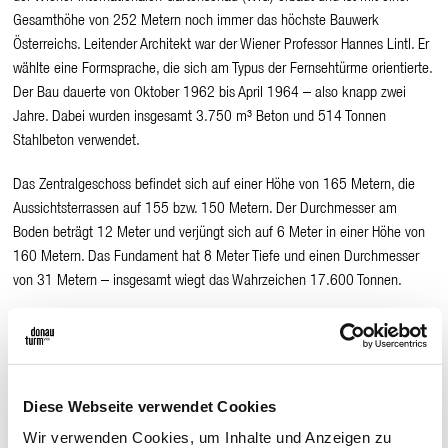
Gesamthöhe von 252 Metern noch immer das höchste Bauwerk
Österreichs. Leitender Architekt war der Wiener Professor Hannes Lintl. Er
wählte eine Formsprache, die sich am Typus der Fernsehtürme orientierte.
Der Bau dauerte von Oktober 1962 bis April 1964 – also knapp zwei
Jahre. Dabei wurden insgesamt 3.750 m³ Beton und 514 Tonnen
Stahlbeton verwendet.
Das Zentralgeschoss befindet sich auf einer Höhe von 165 Metern, die
Aussichtsterrassen auf 155 bzw. 150 Metern. Der Durchmesser am
Boden beträgt 12 Meter und verjüngt sich auf 6 Meter in einer Höhe von
160 Metern. Das Fundament hat 8 Meter Tiefe und einen Durchmesser
von 31 Metern – insgesamt wiegt das Wahrzeichen 17.600 Tonnen.
Im Jahr 2016 ging der Donauturm in Privatbesitz (Blaguss
Beteiligungsgesellschaft m.b.H., Gilbert Leeb Beteiligungsgesellschaft
m.b.H., SMILE GmbH Guntram Fessler, Mag. Matthias Kamp und Stephan
Kreissler; seit 2020: Wien Holding) über und wurde 2018 in enger
Diese Webseite verwendet Cookies
Zusammenarbeit mit dem renommierten österreichischen Architekten
Wir verwenden Cookies, um Inhalte und Anzeigen zu
Gregor Eichinger – renoviert bzw. modernisiert. Im Zuge der