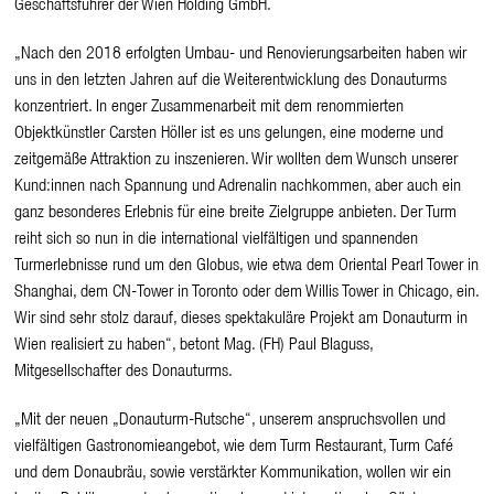
Geschäftsführer der Wien Holding GmbH.
„Nach den 2018 erfolgten Umbau- und Renovierungsarbeiten haben wir
uns in den letzten Jahren auf die Weiterentwicklung des Donauturms
konzentriert. In enger Zusammenarbeit mit dem renommierten
Objektkünstler Carsten Höller ist es uns gelungen, eine moderne und
zeitgemäße Attraktion zu inszenieren. Wir wollten dem Wunsch unserer
Kund:innen nach Spannung und Adrenalin nachkommen, aber auch ein
ganz besonderes Erlebnis für eine breite Zielgruppe anbieten. Der Turm
reiht sich so nun in die international vielfältigen und spannenden
Turmerlebnisse rund um den Globus, wie etwa dem Oriental Pearl Tower in
Shanghai, dem CN-Tower in Toronto oder dem Willis Tower in Chicago, ein.
Wir sind sehr stolz darauf, dieses spektakuläre Projekt am Donauturm in
Wien realisiert zu haben“, betont Mag. (FH) Paul Blaguss,
Mitgesellschafter des Donauturms.
„Mit der neuen „Donauturm-Rutsche“, unserem anspruchsvollen und
vielfältigen Gastronomieangebot, wie dem Turm Restaurant, Turm Café
und dem Donaubräu, sowie verstärkter Kommunikation, wollen wir ein