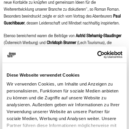
neue Kontakte zu knüpfen und gemeinsam Ideen für die
Weiterentwicklung unserer Branche zu diskutieren“, so Roman Roman.
Besonders beeindruckt zeigte er sich vom Vortrag des Abenteurers
Paul
Guschlbauer
, dessen Leidenschaft und Mindset nachhaltig inspirierten.
Ebenso bereichernd waren die Beiträge von
Astrid Steharnig-Staudinger
(Österreich Werbung) und
Christoph Brunner
(Lech Tourismus), die
wertvolle Einblicke in ihre Arbeit und Visionen gaben. Für humorvolle und
zugleich informative Momente sorgte
Anton Zimmermann
, dessen Vortrag
das Publikum begeisterte.
Diese Webseite verwendet Cookies
Ein stimmungsvoller Abend auf der
Krieger Alpe
rundete den Kongress ab
– mit anregenden Gesprächen, kulinarischen Genüssen und einem
Wir verwenden Cookies, um Inhalte und Anzeigen zu
besonderen Erlebnis im
Skyspace Lech
.
personalisieren, Funktionen für soziale Medien anbieten
zu können und die Zugriffe auf unsere Website zu
Der Austrian Leading Sights Kongress zeigte einmal mehr, wie wichtig
analysieren. Außerdem geben wir Informationen zu Ihrer
persönlicher Austausch und echte Begegnungen sind. Neue Ideen,
Verwendung unserer Website an unsere Partner für
Kooperationen und Impulse entstehen dort, wo Menschen mit
soziale Medien, Werbung und Analysen weiter. Unsere
Leidenschaft und Vision zusammenkommen.
Partner führen diese Informationen möglicherweise mit