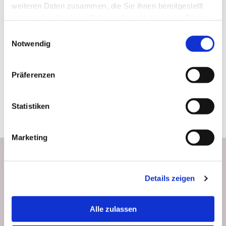
weiteren Daten zusammen, die Sie ihnen bereitgestellt
haben oder die sie im Rahmen Ihrer Nutzung der Dienste
gesammelt haben.
Einwilligungsauswahl
Notwendig
Präferenzen
Statistiken
Marketing
Newsletter abonnieren
Details zeigen
Bleiben wir in Kontakt: Melden Sie sich für den Donauturm Newsletter an
und erhalten Sie Neuigkeiten, Angebote und Highlights direkt per E-Mail.
Alle zulassen