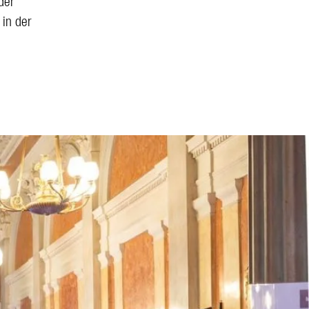
der
 in der
n