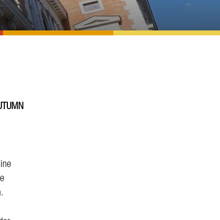
 AUTUMN
eine
ie
.