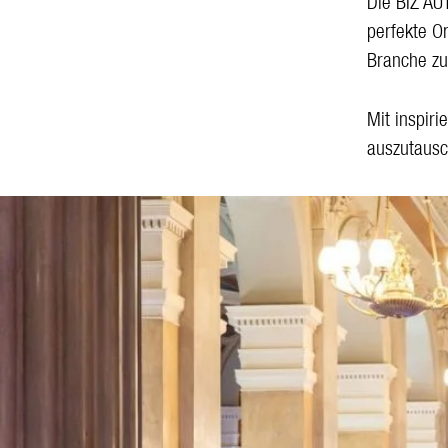
Die BIZ AU
perfekte O
Branche zu
Mit inspir
auszutausc