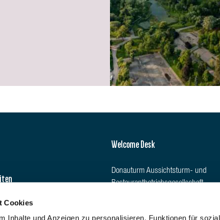
Welcome Desk
Donauturm Aussichtsturm- und
iten
Restaurantbetriebsgesellschaft
m.b.H
t Cookies
Donauturmplatz 1, 1220 Wien,
 Inhalte und Anzeigen zu personalisieren, Funktionen für sozia