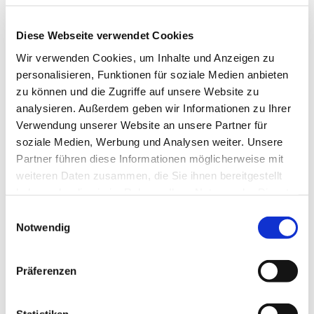
Horten Collection) als Leitung Marketing & Partnermanagement sowie
Sophie Rabl als Partner- und Eventmanagerin.
Diese Webseite verwendet Cookies
Wir verwenden Cookies, um Inhalte und Anzeigen zu
personalisieren, Funktionen für soziale Medien anbieten
zu können und die Zugriffe auf unsere Website zu
analysieren. Außerdem geben wir Informationen zu Ihrer
Verwendung unserer Website an unsere Partner für
soziale Medien, Werbung und Analysen weiter. Unsere
Partner führen diese Informationen möglicherweise mit
weiteren Daten zusammen, die Sie ihnen bereitgestellt
haben oder die sie im Rahmen Ihrer Nutzung der Dienste
gesammelt haben.
Einwilligungsauswahl
Notwendig
Präferenzen
© leadersnet.at / V. Greabu