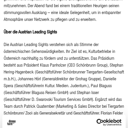
mitzunehmen. Der Abend fand bei einem traditionellen Heurigen seinen
stimmungsvollen Ausklang – eine ideale Gelegenheit, um in entspannter
Atmosphäre unser Netzwerk zu pflegen und zu erweitern.
Über die Austrian Leading Sights
Die Austrian Leading Sights verstehen sich als Stimme der
österreichischen Sehenswürdigkeiten. Ihr Ziel ist es, Kulturbetriebe in
Österreich nachhaltig zu fördern und zu unterstützen. Das Präsidium
besteht aus Präsident Klaus Panholzer (CEO Schönbrunn Group), Stephan
Hering-Hagenbeck (Geschäftsführer Schönbrunner Tiergarten-Gesellschaft
m.b.H.), Johannes Hörl (Generaldirektor der Grohag Gruppe), Danielle
Spera (Geschäftsführerin Kultur. Medien. Judentum.), Paul Blaguss
(Geschäftsführer Blaguss Reisen GmbH) und Stephan Isser
(Geschäftsführer D. Swarovski Tourism Services GmbH). Ergänzt wird das
Team durch Patrick Quatember (Marketing & Sales Director bei Tiergarten
Schönbrunn/ Zoo) als Generalsekretär und Geschäftsführer, Florian Felder
(Head of Strategy & Development Schönbrunn Group) als Leitung Public
Affairs & Kommunikation, Heinz Holzinger (Vertrieb & Tourismus Heidi