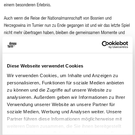
einem besonderen Erlebnis.
Auch wenn die Reise der Nationalmannschaft von Bosnien und
Herzegowina im Turnier nun zu Ende gegangen ist und wir das letzte Spiel
nicht mehr übertragen haben, bleiben die gemeinsamen Momente und
die außergewöhnliche Atmosphäre in bester Erinnerung.
Wir möchten uns von Herzen bei allen Besucherinnen und Besuchern
bedanken, die mit ihrer Leidenschaft, Fairness und ihrem respektvollen
Diese Webseite verwendet Cookies
Miteinander dieses Public Viewing zu etwas ganz Besonderem gemacht
Wir verwenden Cookies, um Inhalte und Anzeigen zu
haben. Ihr habt gezeigt, wie Fußball Menschen verbindet und
personalisieren, Funktionen für soziale Medien anbieten
Gemeinschaft schafft.
zu können und die Zugriffe auf unsere Website zu
Der Donauturm bedankt sich bei allen Fans für ihre Unterstützung und
analysieren. Außerdem geben wir Informationen zu Ihrer
freut sich darauf, euch auch bei zukünftigen Sport-Highlights wieder
Verwendung unserer Website an unsere Partner für
begrüßen zu dürfen.
soziale Medien, Werbung und Analysen weiter. Unsere
Partner führen diese Informationen möglicherweise mit
Hvala vam! Vidimo se uskoro!
❤️
weiteren Daten zusammen, die Sie ihnen bereitgestellt
haben oder die sie im Rahmen Ihrer Nutzung der Dienste