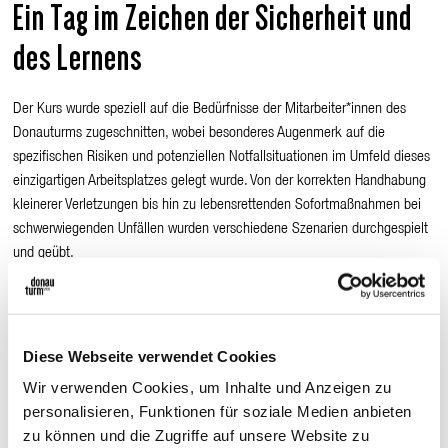
Ein Tag im Zeichen der Sicherheit und
des Lernens
Der Kurs wurde speziell auf die Bedürfnisse der Mitarbeiter*innen des
Donauturms zugeschnitten, wobei besonderes Augenmerk auf die
spezifischen Risiken und potenziellen Notfallsituationen im Umfeld dieses
einzigartigen Arbeitsplatzes gelegt wurde. Von der korrekten Handhabung
kleinerer Verletzungen bis hin zu lebensrettenden Sofortmaßnahmen bei
schwerwiegenden Unfällen wurden verschiedene Szenarien durchgespielt
und geübt.
Die Bedeutung der Ersten Hilfe im
Arbeitsumfeld
Diese Webseite verwendet Cookies
Wir verwenden Cookies, um Inhalte und Anzeigen zu
Dieser Erste-Hilfe-Kurs diente nicht nur dazu, die Fähigkeiten der
personalisieren, Funktionen für soziale Medien anbieten
Mitarbeiter*innen zu verbessern, sondern auch das Bewusstsein für die
zu können und die Zugriffe auf unsere Website zu
Bedeutung der Ersten Hilfe im Arbeitsumfeld zu schärfen. In einem