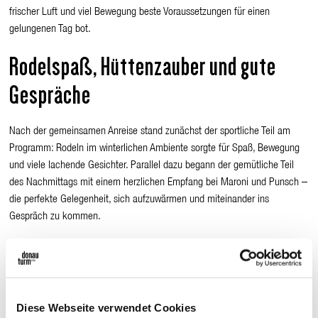
frischer Luft und viel Bewegung beste Voraussetzungen für einen
gelungenen Tag bot.
Rodelspaß, Hüttenzauber und gute
Gespräche
Nach der gemeinsamen Anreise stand zunächst der sportliche Teil am
Programm: Rodeln im winterlichen Ambiente sorgte für Spaß, Bewegung
und viele lachende Gesichter. Parallel dazu begann der gemütliche Teil
des Nachmittags mit einem herzlichen Empfang bei Maroni und Punsch –
die perfekte Gelegenheit, sich aufzuwärmen und miteinander ins
Gespräch zu kommen.
Am frühen Abend ging es kulinarisch im Seewirtshaus weiter: In geselliger
Runde wurden regionale Köstlichkeiten genossen, begleitet von vielen
Gesprächen, Rückblicken und Ausblicken. Ein besonderes Highlight war
die Tombola des Betriebsrats, deren Erlös dem St. Anna Kinderspital
Diese Webseite verwendet Cookies
zugutekommt – eine schöne Geste, bei der jedes Los gewann.