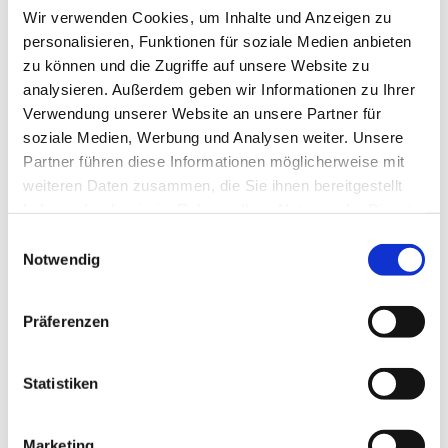
Wir verwenden Cookies, um Inhalte und Anzeigen zu
Gemeinsam feiern – gemeinsam
personalisieren, Funktionen für soziale Medien anbieten
zu können und die Zugriffe auf unsere Website zu
weitergehen
analysieren. Außerdem geben wir Informationen zu Ihrer
Verwendung unserer Website an unsere Partner für
soziale Medien, Werbung und Analysen weiter. Unsere
Den stimmungsvollen Abschluss bildete eine ausgelassene Party mit DJ,
Partner führen diese Informationen möglicherweise mit
bei der bis in den Abend hinein getanzt und gefeiert wurde. Solche
weiteren Daten zusammen, die Sie ihnen bereitgestellt
gemeinsamen Erlebnisse stärken nicht nur den Teamgeist, sondern zeigen
haben oder die sie im Rahmen Ihrer Nutzung der Dienste
auch, wie wichtig Zusammenhalt und Wertschätzung im Arbeitsalltag sind.
gesammelt haben.
Einwilligungsauswahl
Der Betriebsausflug im Jänner ist für das Donauturm-Team längst mehr
Notwendig
als ein Ersatz für eine Weihnachtsfeier: Er ist ein fixer Bestandteil unserer
Unternehmenskultur – als Dank für den Einsatz in der intensiven Saison
Präferenzen
und als motivierender Start ins neue Jahr.
Wir freuen uns auf viele weitere gemeinsame Momente – hoch oben im
Statistiken
Turm und auch einmal ganz bewusst außerhalb davon.
Marketing