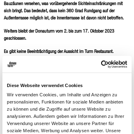
Bauzäunen versehen, was vorübergehende Sichteinschränkungen mit
sich bringt. Das bedeutet, dass kein 360 Grad Rundgang auf der
Außenterrasse möglich ist, die Innenterrasse ist davon nicht betroffen.
Weiters bleibt der Donauturm vom 2. bis zum 17. Oktober 2023
geschlossen.
Es gibt keine Beeinträchtigung der Aussicht im Turm Restaurant.
Für entstehende Unannehmlichkeiten bitten wir um Ihr Verständnis.
Diese Webseite verwendet Cookies
Als Zeichen unserer Wertschätzung erhalten Sie
ab sofort
während der
Wir verwenden Cookies, um Inhalte und Anzeigen zu
Bauphase (vorr. bis Ende Oktober) einen
Preisnachlass von 30%
auf alle
personalisieren, Funktionen für soziale Medien anbieten
Standard-Einzeltickets und Lifttickets beim Kauf vor Ort – ausgenommen
zu können und die Zugriffe auf unsere Website zu
hiervon sind Kombitickets, Jahrestickets, Top of Turm-Kulinarik sowie
analysieren. Außerdem geben wir Informationen zu Ihrer
sämtliche Gastroangebote. Dieser Rabatt kann auch
online
mit dem
Verwendung unserer Website an unsere Partner für
Code
INNOVATION2023
geltend gemacht werden.*
soziale Medien, Werbung und Analysen weiter. Unsere