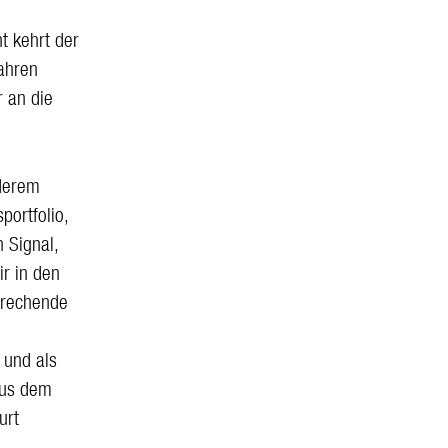
t kehrt der
ahren
 an die
nderem
portfolio,
 Signal,
r in den
prechende
 und als
aus dem
urt