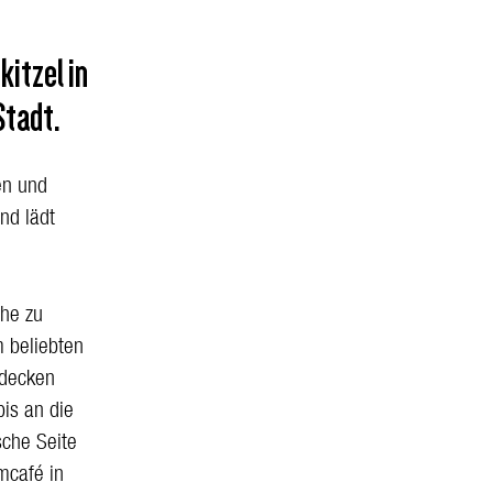
itzel in
Stadt.
en und
nd lädt
öhe zu
 beliebten
tdecken
is an die
sche Seite
mcafé in