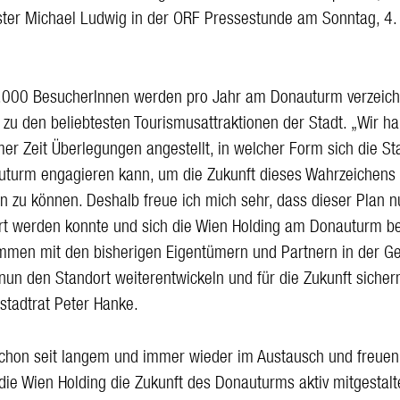
ter Michael Ludwig in der ORF Pressestunde am Sonntag, 4.
.000 BesucherInnen werden pro Jahr am Donauturm verzeichn
t zu den beliebtesten Tourismusattraktionen der Stadt. „Wir h
mer Zeit Überlegungen angestellt, in welcher Form sich die St
turm engagieren kann, um die Zukunft dieses Wahrzeichens 
en zu können. Deshalb freue ich mich sehr, dass dieser Plan 
ert werden konnte und sich die Wien Holding am Donauturm be
mmen mit den bisherigen Eigentümern und Partnern in der Ge
nun den Standort weiterentwickeln und für die Zukunft sicher
sstadtrat Peter Hanke.
schon seit langem und immer wieder im Austausch und freuen
 die Wien Holding die Zukunft des Donauturms aktiv mitgestalt