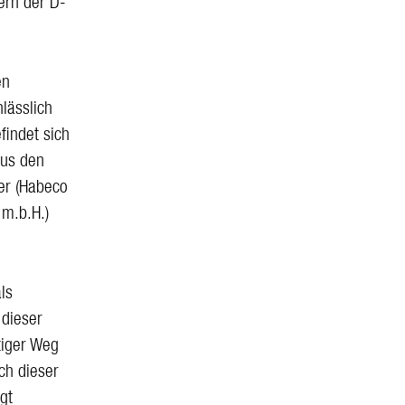
ern der D-
en
lässlich
findet sich
aus den
ler (Habeco
 m.b.H.)
ls
 dieser
tiger Weg
ch dieser
gt