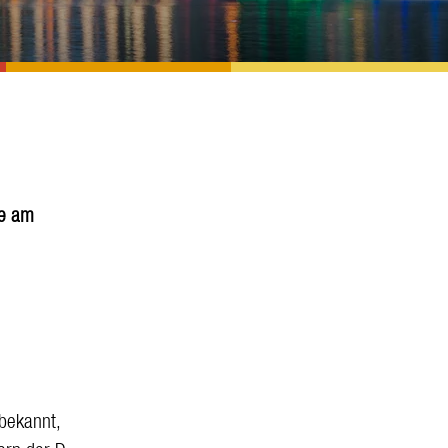
le am
 bekannt,