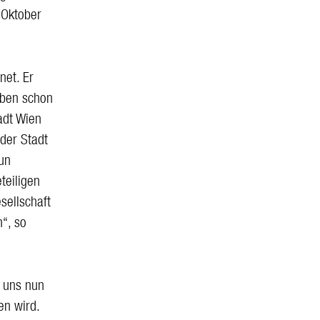
 Oktober
et. Er
aben schon
adt Wien
der Stadt
nun
teiligen
sellschaft
n“, so
 uns nun
en wird.