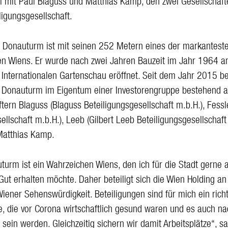
mit Paul Blaguss und Matthias Kamp, den zwei Gesellschaft
ligungsgesellschaft.
 Donauturm ist mit seinen 252 Metern eines der markantest
n Wiens. Er wurde nach zwei Jahren Bauzeit im Jahr 1964 an
 Internationalen Gartenschau eröffnet. Seit dem Jahr 2015 be
 Donauturm im Eigentum einer Investorengruppe bestehend 
ftern Blaguss (Blaguss Beteiligungsgesellschaft m.b.H.), Fess
llschaft m.b.H.), Leeb (Gilbert Leeb Beteiligungsgesellschaft
Matthias Kamp.
turm ist ein Wahrzeichen Wiens, den ich für die Stadt gerne a
Gut erhalten möchte. Daher beteiligt sich die Wien Holding an
Wiener Sehenswürdigkeit. Beteiligungen sind für mich ein rich
be, die vor Corona wirtschaftlich gesund waren und es auch na
 sein werden. Gleichzeitig sichern wir damit Arbeitsplätze“, sa