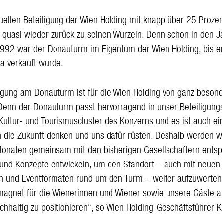
tuellen Beteiligung der Wien Holding mit knapp über 25 Prozen
quasi wieder zurück zu seinen Wurzeln. Denn schon in den J
992 war der Donauturm im Eigentum der Wien Holding, bis er
ia verkauft wurde.
ligung am Donauturm ist für die Wien Holding von ganz beso
 Denn der Donauturm passt hervorragend in unser Beteiligungs
Kultur- und Tourismuscluster des Konzerns und es ist auch ein
n die Zukunft denken und uns dafür rüsten. Deshalb werden wi
onaten gemeinsam mit den bisherigen Gesellschaftern ents
 und Konzepte entwickeln, um den Standort – auch mit neuen
en und Eventformaten rund um den Turm – weiter aufzuwerten
agnet für die Wienerinnen und Wiener sowie unsere Gäste 
chhaltig zu positionieren“, so Wien Holding-Geschäftsführer K