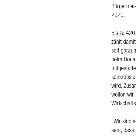
Bürgermeis
2020.
Bis zu 420
zählt dami
seit gerau
beim Donau
mitgestalt
konkretisi
wird. Zusa
wollen wir 
Wirtschaft
„Wir sind 
sehr, dass