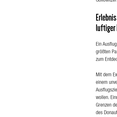
Gollowitzer
Erlebni
luftiger
Ein Ausflu
größten Pa
zum Entdec
Mit dem Ex
einem unv
Ausflugszi
wollen. Ei
Grenzen de
des Donaut