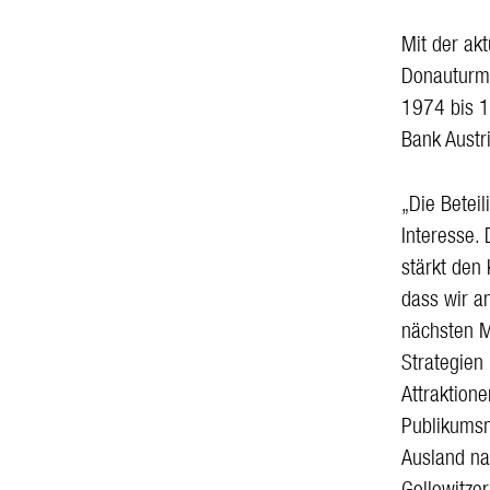
Mit der ak
Donauturm 
1974 bis 1
Bank Austr
„Die Betei
Interesse.
stärkt den 
dass wir a
nächsten M
Strategien
Attraktion
Publikumsm
Ausland na