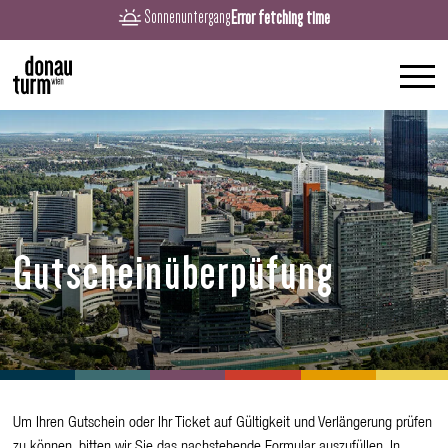
Error fetching time
Sonnenuntergang
Gutscheinüberpüfung
Um Ihren Gutschein oder Ihr Ticket auf Gültigkeit und Verlängerung prüfen