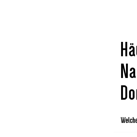
Hä
Na
Do
Welch