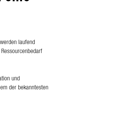
t
b werden laufend
, Ressourcenbedarf
ation und
nem der bekanntesten