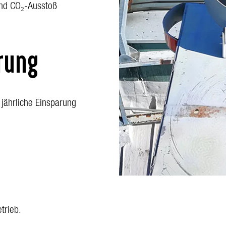
nd CO₂-Ausstoß
rung
jährliche Einsparung
trieb.