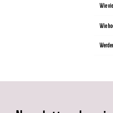
Wie vi
Wie ho
Werde