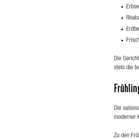
Erbs
Rhab
Erdb
Frisc
Die Gerich
stets die 
Frühli
Die saison
moderner 
Zu den Frü