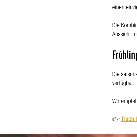
einen einz
Die Kombin
Aussicht m
Frühli
Die saison
verfügbar.
Wir empfeh
👉
Tisch 