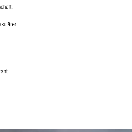
chaft.
akulärer
rant