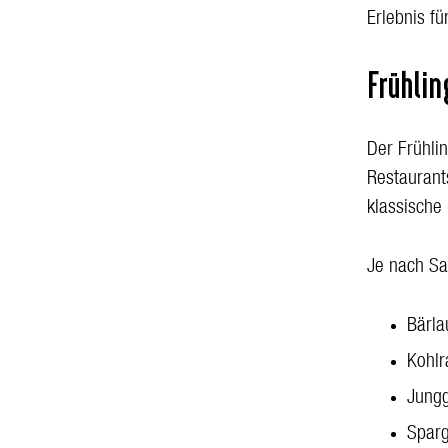
Erlebnis fü
Frühli
Der Frühlin
Restaurants
klassische
Je nach Sa
Bärla
Kohlr
Jung
Sparg