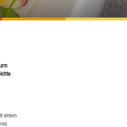
Turm
ichte
it einem
eres