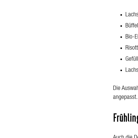
Lachs
Büffe
Bio-E
Risot
Gefül
Lachs
Die Auswah
angepasst.
Frühli