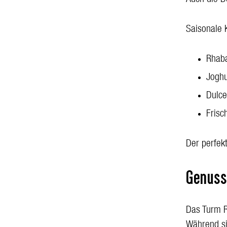
Auch die De
Saisonale 
Rhaba
Joghu
Dulce
Frisc
Der perfek
Genuss
Das Turm R
Während si