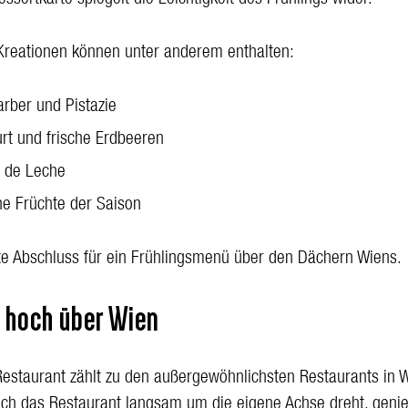
ssertkarte spiegelt die Leichtigkeit des Frühlings wider.
Kreationen können unter anderem enthalten:
rber und Pistazie
rt und frische Erdbeeren
 de Leche
he Früchte der Saison
te Abschluss für ein Frühlingsmenü über den Dächern Wiens.
 hoch über Wien
estaurant zählt zu den außergewöhnlichsten Restaurants in W
ch das Restaurant langsam um die eigene Achse dreht, geni