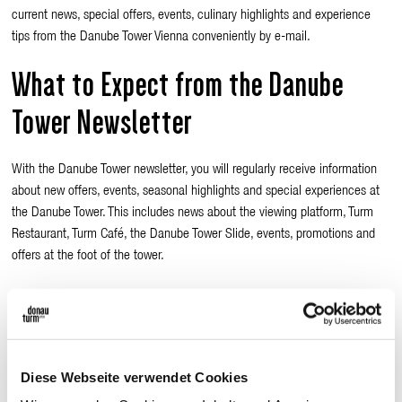
current news, special offers, events, culinary highlights and experience
tips from the Danube Tower Vienna conveniently by e-mail.
What to Expect from the Danube
Tower Newsletter
With the Danube Tower newsletter, you will regularly receive information
about new offers, events, seasonal highlights and special experiences at
the Danube Tower. This includes news about the viewing platform, Turm
Restaurant, Turm Café, the Danube Tower Slide, events, promotions and
offers at the foot of the tower.
Subscribe to the Newsletter
Sign up now and receive news, offers and highlights from the Danube
Tower directly in your inbox.
Diese Webseite verwendet Cookies