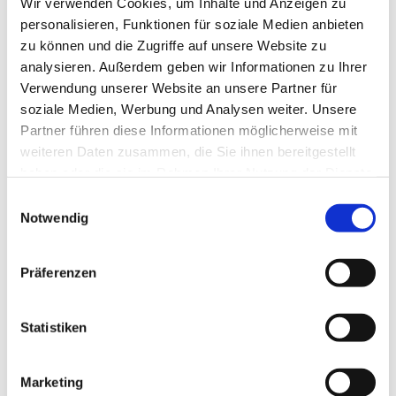
Wir verwenden Cookies, um Inhalte und Anzeigen zu
Data Protection and Unsubscribe
personalisieren, Funktionen für soziale Medien anbieten
zu können und die Zugriffe auf unsere Website zu
Your data will be used exclusively for sending the Danube Tower
analysieren. Außerdem geben wir Informationen zu Ihrer
newsletter. You can unsubscribe at any time using the unsubscribe link in
Verwendung unserer Website an unsere Partner für
each e-mail. Further information can be found in our
privacy policy
.
soziale Medien, Werbung und Analysen weiter. Unsere
Partner führen diese Informationen möglicherweise mit
weiteren Daten zusammen, die Sie ihnen bereitgestellt
haben oder die sie im Rahmen Ihrer Nutzung der Dienste
gesammelt haben.
Einwilligungsauswahl
Notwendig
Präferenzen
Statistiken
Marketing